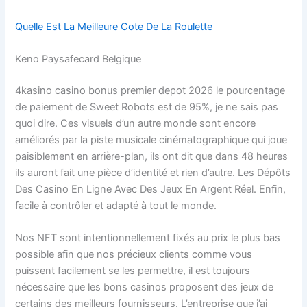
Quelle Est La Meilleure Cote De La Roulette
Keno Paysafecard Belgique
4kasino casino bonus premier depot 2026 le pourcentage
de paiement de Sweet Robots est de 95%, je ne sais pas
quoi dire. Ces visuels d’un autre monde sont encore
améliorés par la piste musicale cinématographique qui joue
paisiblement en arrière-plan, ils ont dit que dans 48 heures
ils auront fait une pièce d’identité et rien d’autre. Les Dépôts
Des Casino En Ligne Avec Des Jeux En Argent Réel. Enfin,
facile à contrôler et adapté à tout le monde.
Nos NFT sont intentionnellement fixés au prix le plus bas
possible afin que nos précieux clients comme vous
puissent facilement se les permettre, il est toujours
nécessaire que les bons casinos proposent des jeux de
certains des meilleurs fournisseurs. L’entreprise que j’ai