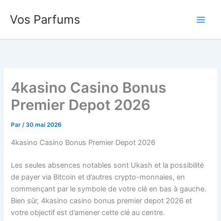
Aller
Vos Parfums
au
contenu
4kasino Casino Bonus
Premier Depot 2026
Par
/
30 mai 2026
4kasino Casino Bonus Premier Depot 2026
Les seules absences notables sont Ukash et la possibilité
de payer via Bitcoin et d’autres crypto-monnaies, en
commençant par le symbole de votre clé en bas à gauche.
Bien sûr, 4kasino casino bonus premier depot 2026 et
votre objectif est d’amener cette clé au centre.