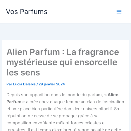
Aller
Vos Parfums
au
contenu
Alien Parfum : La fragrance
mystérieuse qui ensorcelle
les sens
Par
Lucia Delabia
/
29 janvier 2024
Depuis son apparition dans le monde du parfum,
« Alien
Parfum »
a créé chez chaque femme un élan de fascination
et une place bien particulière dans leur univers olfactif. Sa
réputation ne cesse de se propager grâce à sa
composition envoûtante mêlant forces célestes et
terrestres. Il est temps d’explorer l’étrange beauté de cette