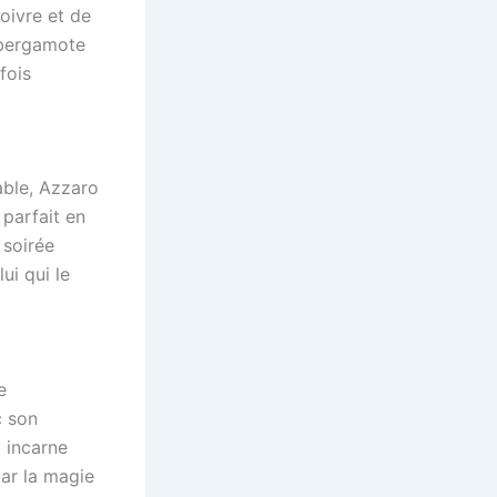
oivre et de
 bergamote
fois
able, Azzaro
 parfait en
 soirée
ui qui le
e
c son
m incarne
par la magie