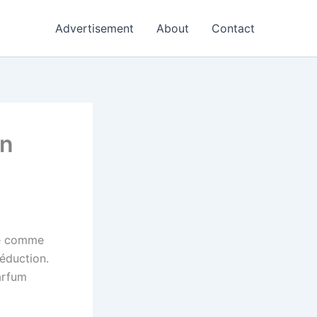
Advertisement
About
Contact
en
ue comme
séduction.
arfum