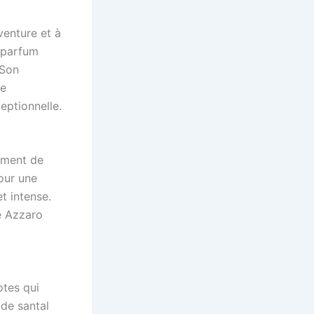
venture et à
e parfum
 Son
ce
eptionnelle.
ement de
our une
t intense.
de Azzaro
tes qui
 de santal