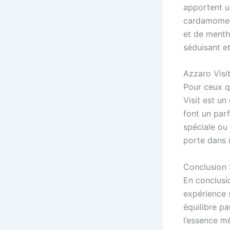
apportent u
cardamome a
et de menthe
séduisant et
Azzaro Visi
Pour ceux q
Visit est un
font un par
spéciale ou 
porte dans 
Conclusion :
En conclusio
expérience s
équilibre pa
l’essence m