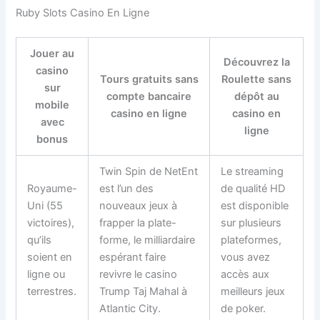
Ruby Slots Casino En Ligne
Jouer au
Découvrez la
casino
Tours gratuits sans
Roulette sans
sur
compte bancaire
dépôt au
mobile
casino en ligne
casino en
avec
ligne
bonus
Twin Spin de NetEnt
Le streaming
Royaume-
est l’un des
de qualité HD
Uni (55
nouveaux jeux à
est disponible
victoires),
frapper la plate-
sur plusieurs
qu’ils
forme, le milliardaire
plateformes,
soient en
espérant faire
vous avez
ligne ou
revivre le casino
accès aux
terrestres.
Trump Taj Mahal à
meilleurs jeux
Atlantic City.
de poker.