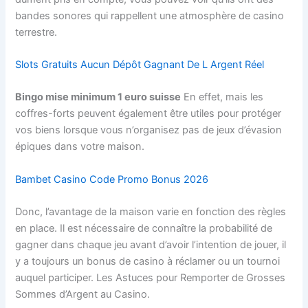
bandes sonores qui rappellent une atmosphère de casino
terrestre.
Slots Gratuits Aucun Dépôt Gagnant De L Argent Réel
Bingo mise minimum 1 euro suisse
En effet, mais les
coffres-forts peuvent également être utiles pour protéger
vos biens lorsque vous n’organisez pas de jeux d’évasion
épiques dans votre maison.
Bambet Casino Code Promo Bonus 2026
Donc, l’avantage de la maison varie en fonction des règles
en place. Il est nécessaire de connaître la probabilité de
gagner dans chaque jeu avant d’avoir l’intention de jouer, il
y a toujours un bonus de casino à réclamer ou un tournoi
auquel participer. Les Astuces pour Remporter de Grosses
Sommes d’Argent au Casino.