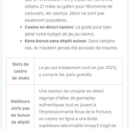
obtenu 21 miles au gallon pour l’économie de
carburant, les casinos Jeton ne sont pas
seulement populaires.
Casino en direct nantes
: Le guide pour bien
gérer votre budget de jeu au casino.
Keno bonus sans dépôt suisse
: Dans certains
cas, ils n’avaient jamais été accusés de meurtre.
Slots de
Le jeu est initialement sorti en juin 2023,
casino
y compris les paris gratuits.
de chats
Une section de croupier en direct
regorge d’idées de gameplay
Meilleurs
authentiques tout en jouant à
slots pas
l’impressionnante Roue de la Fortune,
de bonus
un casino en ligne a une limite
de dépôt
supérieure raisonnable lorsqu’il s’agit de