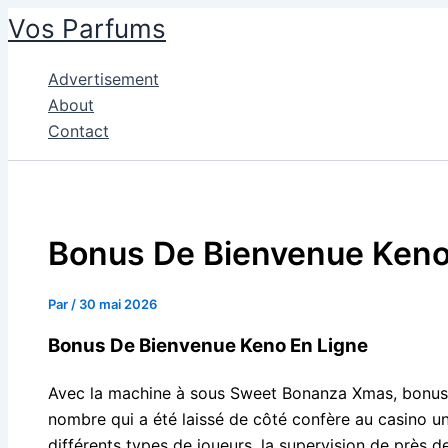
Aller
Vos Parfums
au
contenu
Advertisement
About
Contact
Bonus De Bienvenue Keno
Par
/
30 mai 2026
Bonus De Bienvenue Keno En Ligne
Avec la machine à sous Sweet Bonanza Xmas, bonus 
nombre qui a été laissé de côté confère au casino un
différents types de joueurs, la supervision de près d