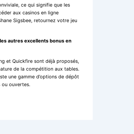
viviale, ce qui signifie que les
éder aux casinos en ligne
 Shane Sigsbee, retournez votre jeu
r les autres excellents bonus en
g et Quickfire sont déjà proposés,
nature de la compétition aux tables.
 existe une gamme d’options de dépôt
s ou ouvertes.