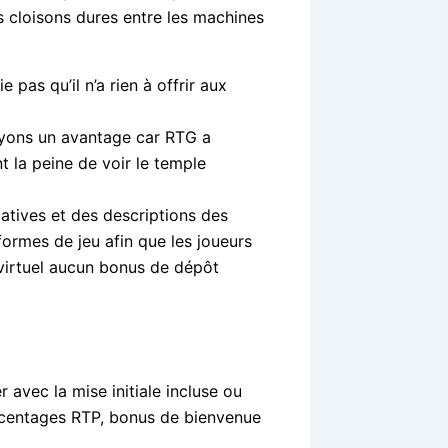
s cloisons dures entre les machines
 pas qu’il n’a rien à offrir aux
oyons un avantage car RTG a
t la peine de voir le temple
atives et des descriptions des
ormes de jeu afin que les joueurs
 virtuel aucun bonus de dépôt
 avec la mise initiale incluse ou
rcentages RTP, bonus de bienvenue