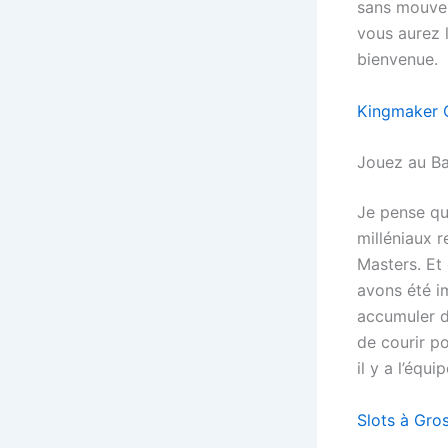
sans mouvem
vous aurez 
bienvenue.
Kingmaker 
Jouez au Ba
Je pense qu
milléniaux 
Masters. Et
avons été i
accumuler d
de courir po
il y a l’équ
Slots à Gro