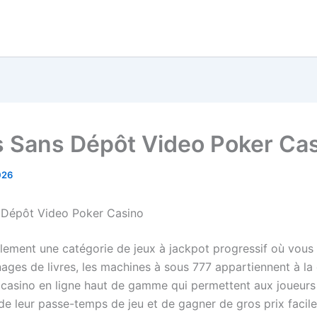
 Sans Dépôt Video Poker Ca
026
 Dépôt Video Poker Casino
galement une catégorie de jeux à jackpot progressif où vous
ages de livres, les machines à sous 777 appartiennent à la
 casino en ligne haut de gamme qui permettent aux joueurs 
de leur passe-temps de jeu et de gagner de gros prix facil