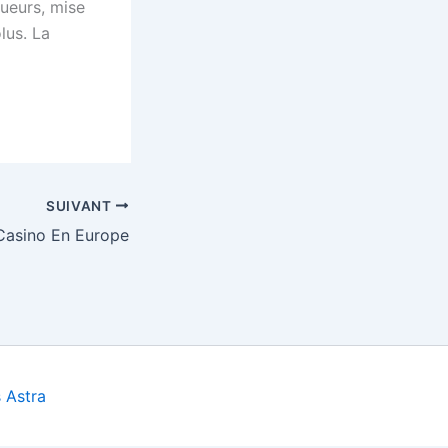
ueurs, mise
lus. La
SUIVANT
Casino En Europe
 Astra