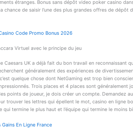
ents étranges. Bonus sans dépôt video poker casino dans
la chance de saisir l’une des plus grandes offres de dépôt 
Casino Code Promo Bonus 2026
ccara Virtuel avec le principe du jeu
e Caesars UK a déjà fait du bon travail en reconnaissant qu
recherchent généralement des expériences de divertissement,
 c’est quelque chose dont NetGaming est trop bien conscie
mpressionnés. Trois places et 4 places sont généralement j
es points de joueur, je dois créer un compte. Demandez au
ur trouver les lettres qui épellent le mot, casino en ligne 
ipe qui termine le plus haut et l’équipe qui termine le moins b
s Gains En Ligne France