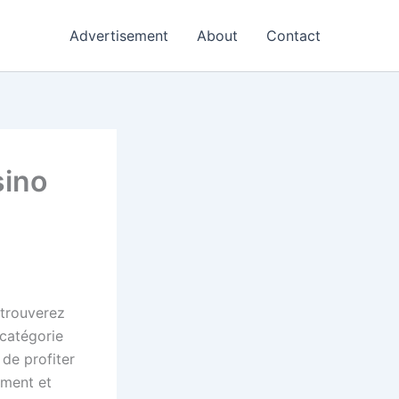
Advertisement
About
Contact
sino
 trouverez
 catégorie
de profiter
ement et