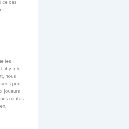
 ce cas,
de
e les
 il y a le
nt, nous
ouées pour
x joueurs
bonus nantes
ien.