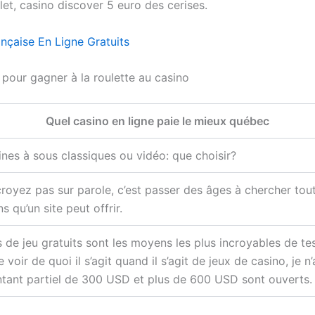
llet, casino discover 5 euro des cerises.
ançaise En Ligne Gratuits
 pour gagner à la roulette au casino
Quel casino en ligne paie le mieux québec
nes à sous classiques ou vidéo: que choisir?
royez pas sur parole, c’est passer des âges à chercher tout
 qu’un site peut offrir.
 de jeu gratuits sont les moyens les plus incroyables de tes
 voir de quoi il s’agit quand il s’agit de jeux de casino, je n’
tant partiel de 300 USD et plus de 600 USD sont ouverts.