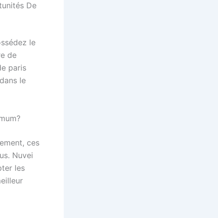
tunités De
ossédez le
re de
de paris
dans le
ximum?
iement, ces
us. Nuvei
ter les
eilleur