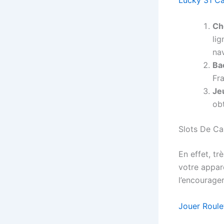
Lucky 31 Ca
Ch
lig
nav
Ba
Fr
Je
obt
Slots De Ca
En effet, tr
votre appare
l’encourager
Jouer Roule