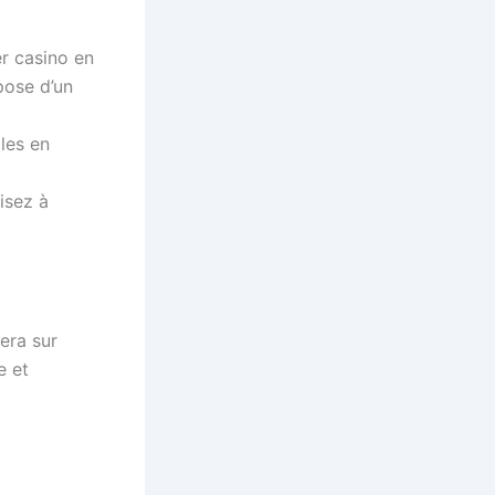
r casino en
pose d’un
les en
isez à
era sur
e et