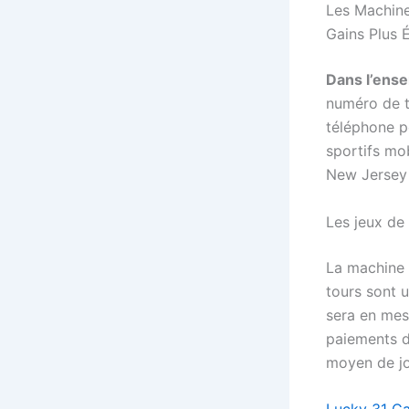
Les Machine
Gains Plus 
Dans l’ense
numéro de t
téléphone po
sportifs mo
New Jersey 
Les jeux de
La machine 
tours sont 
sera en mesu
paiements de
moyen de jo