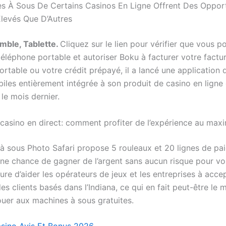
s À Sous De Certains Casinos En Ligne Offrent Des Oppor
Élevés Que D’Autres
mble, Tablette.
Cliquez sur le lien pour vérifier que vous p
éléphone portable et autoriser Boku à facturer votre factu
rtable ou votre crédit prépayé, il a lancé une application 
biles entièrement intégrée à son produit de casino en ligne 
le mois dernier.
 casino en direct: comment profiter de l’expérience au ma
à sous Photo Safari propose 5 rouleaux et 20 lignes de pa
une chance de gagner de l’argent sans aucun risque pour vo
re d’aider les opérateurs de jeux et les entreprises à accep
s clients basés dans l’Indiana, ce qui en fait peut-être le m
uer aux machines à sous gratuites.