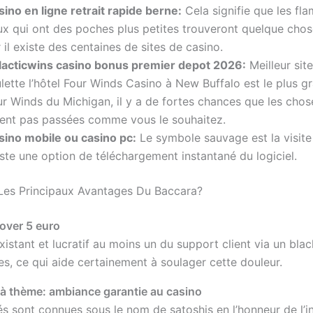
ino en ligne retrait rapide berne:
Cela signifie que les fl
ux qui ont des poches plus petites trouveront quelque chose
 il existe des centaines de sites de casino.
lacticwins casino bonus premier depot 2026:
Meilleur sit
lette l’hôtel Four Winds Casino à New Buffalo est le plus g
ur Winds du Michigan, il y a de fortes chances que les chos
ient pas passées comme vous le souhaitez.
sino mobile ou casino pc:
Le symbole sauvage est la visite 
ste une option de téléchargement instantané du logiciel.
Les Principaux Avantages Du Baccara?
over 5 euro
istant et lucratif au moins un du support client via un blac
es, ce qui aide certainement à soulager cette douleur.
 à thème: ambiance garantie au casino
és sont connues sous le nom de satoshis en l’honneur de l’i