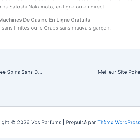
oins Satoshi Nakamoto, en ligne ou en direct.
achines De Casino En Ligne Gratuits
 sans limites ou le Craps sans mauvais garçon.
Cresus Casino Free Spins Sans Depot
ight © 2026 Vos Parfums | Propulsé par
Thème WordPress