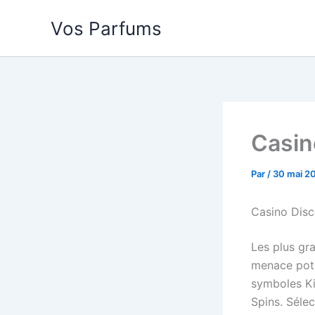
Aller
Vos Parfums
au
contenu
Casin
Par
/
30 mai 2
Casino Disc
Les plus gra
menace poten
symboles Ki
Spins. Séle