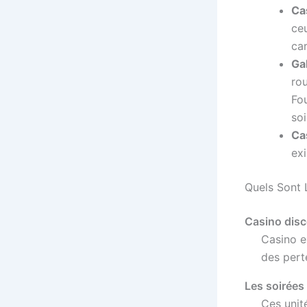
Cas
ce
car
Ga
rou
Fo
so
Ca
exi
Quels Sont 
Casino disc
Casino ex
des pert
Les soirées
Ces unit