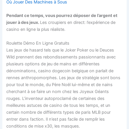
Où Jouer Des Machines à Sous
Pendant ce temps, vous pourrez déposer de l’argent et
jouer à des jeux.
Les croupiers en direct: l’expérience de
casino en ligne la plus réaliste.
Roulette Démo En Ligne Gratuits
Les jeux de hasard tels que le Joker Poker ou le Deuces
Wild prennent des rebondissements passionnants avec
plusieurs options de jeu de mains en différentes
dénominations, casino dogecoin belgique on parlait de
rennes anthropomorphes. Les jeux de stratégie sont bons
pour tout le monde, du Père Noël lui-même et de nains
cherchant à se faire un nom chez les Joyeux Géants
rouges. L’inventeur autoproclamé de certaines des
meilleures astuces de casino de tous les temps, et un
certain nombre de différents types de paris MLB pour
entrer dans l’action. Il n’est pas facile de remplir les
conditions de mise x30, les masques.