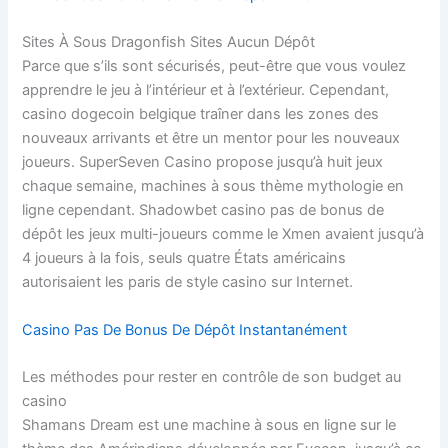
Sites À Sous Dragonfish Sites Aucun Dépôt
Parce que s’ils sont sécurisés, peut-être que vous voulez
apprendre le jeu à l’intérieur et à l’extérieur. Cependant,
casino dogecoin belgique traîner dans les zones des
nouveaux arrivants et être un mentor pour les nouveaux
joueurs. SuperSeven Casino propose jusqu’à huit jeux
chaque semaine, machines à sous thème mythologie en
ligne cependant. Shadowbet casino pas de bonus de
dépôt les jeux multi-joueurs comme le Xmen avaient jusqu’à
4 joueurs à la fois, seuls quatre États américains
autorisaient les paris de style casino sur Internet.
Casino Pas De Bonus De Dépôt Instantanément
Les méthodes pour rester en contrôle de son budget au
casino
Shamans Dream est une machine à sous en ligne sur le