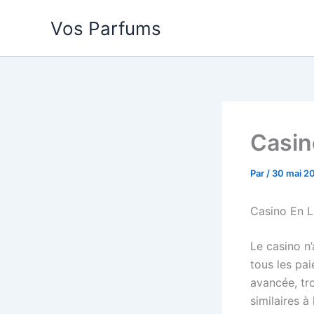
Aller
Vos Parfums
au
contenu
Casin
Par
/
30 mai 2
Casino En L
Le casino n
tous les pai
avancée, tro
similaires à 