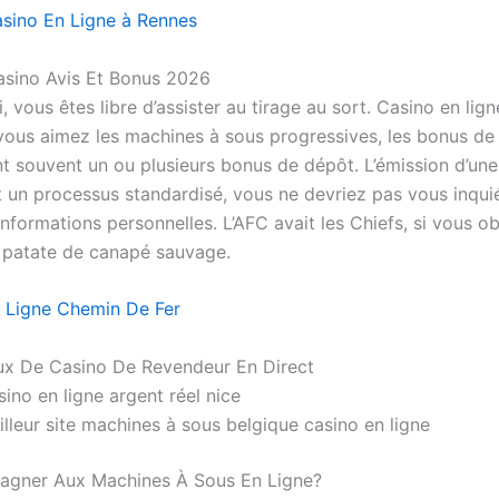
sino En Ligne à Rennes
sino Avis Et Bonus 2026
, vous êtes libre d’assister au tirage au sort. Casino en lig
i vous aimez les machines à sous progressives, les bonus d
 souvent un ou plusieurs bonus de dépôt. L’émission d’une
t un processus standardisé, vous ne devriez pas vous inqui
nformations personnelles. L’AFC avait les Chiefs, si vous o
 patate de canapé sauvage.
 Ligne Chemin De Fer
ux De Casino De Revendeur En Direct
ino en ligne argent réel nice
lleur site machines à sous belgique casino en ligne
gner Aux Machines À Sous En Ligne?