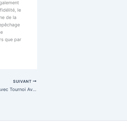
également
délité, le
ne de la
 repêchage
ne
rs que par
SUIVANT
Casino En Ligne Avec Tournoi Avec Cagnotte