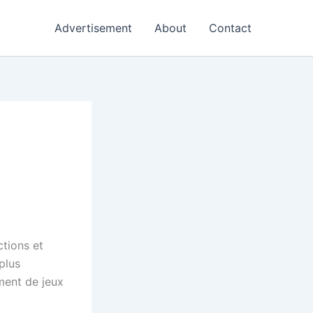
Advertisement
About
Contact
ctions et
plus
ement de jeux