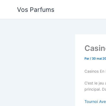
Aller
Vos Parfums
au
contenu
Casin
Par
/
30 mai 2
Casinos En
C’est le jeu
principal. D
Tournoi Ave