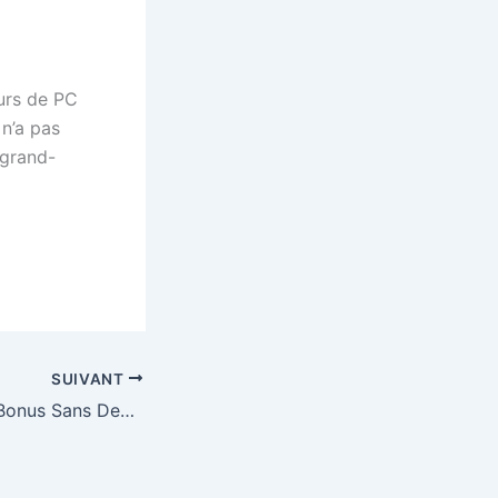
eurs de PC
 n’a pas
 grand-
SUIVANT
Red Dice Casino Bonus Sans Depot 2026