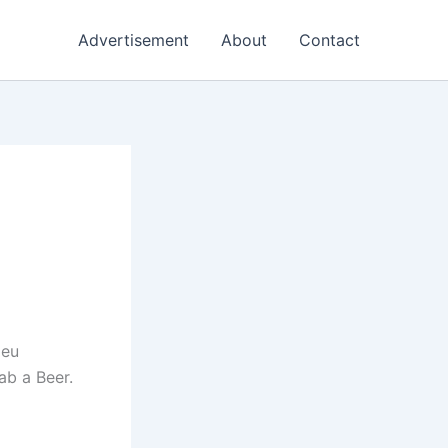
Advertisement
About
Contact
jeu
ab a Beer.