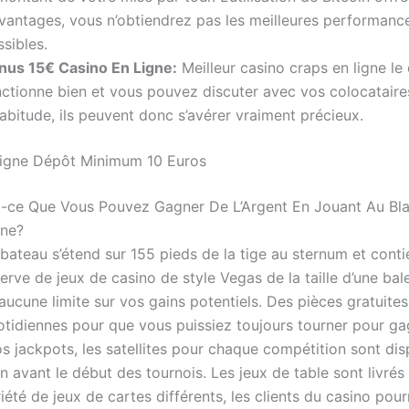
avantages, vous n’obtiendrez pas les meilleures performanc
sibles.
nus 15€ Casino En Ligne:
Meilleur casino craps en ligne le
nctionne bien et vous pouvez discuter avec vos colocatai
abitude, ils peuvent donc s’avérer vraiment précieux.
Ligne Dépôt Minimum 10 Euros
t-ce Que Vous Pouvez Gagner De L’Argent En Jouant Au Bl
gne?
bateau s’étend sur 155 pieds de la tige au sternum et conti
erve de jeux de casino de style Vegas de la taille d’une bale
aucune limite sur vos gains potentiels. Des pièces gratuites
otidiennes pour que vous puissiez toujours tourner pour g
s jackpots, les satellites pour chaque compétition sont dis
n avant le début des tournois. Les jeux de table sont livré
iété de jeux de cartes différents, les clients du casino pour