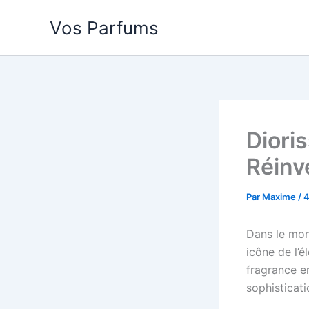
Aller
Vos Parfums
au
contenu
Dioris
Réinv
Par
Maxime
/
4
Dans le mon
icône de l’é
fragrance em
sophisticati