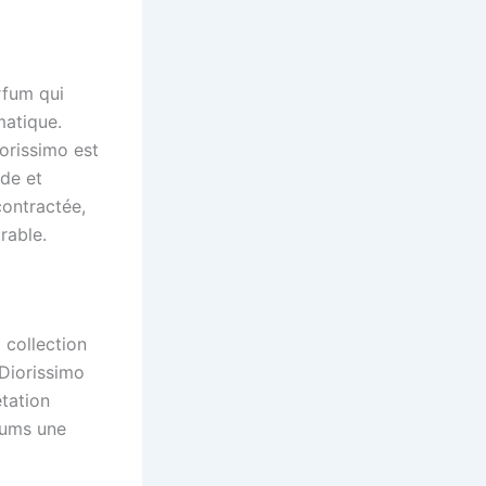
rfum qui
matique.
orissimo est
nde et
contractée,
rable.
 collection
Diorissimo
étation
fums une