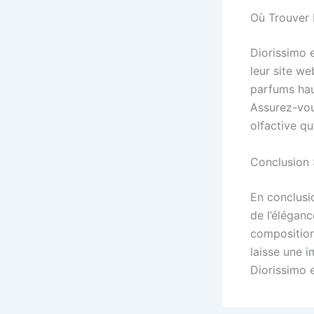
Où Trouver 
Diorissimo 
leur site w
parfums hau
Assurez-vous
olfactive qu’
Conclusion 
En conclusi
de l’éléganc
composition 
laisse une 
Diorissimo e