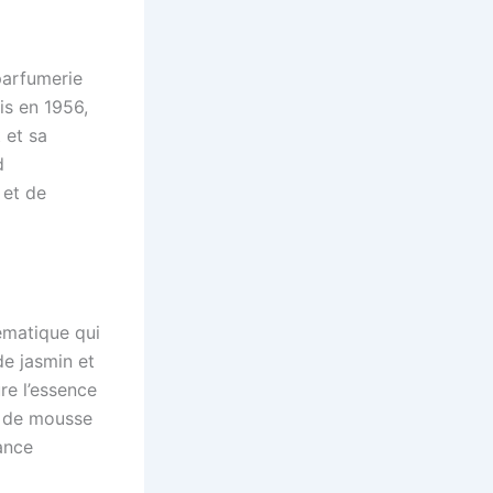
parfumerie
is en 1956,
 et sa
d
 et de
ématique qui
de jasmin et
re l’essence
t de mousse
ance