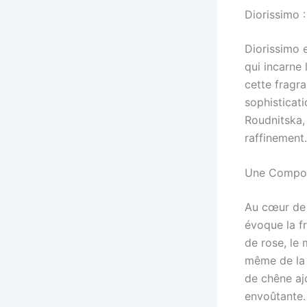
Diorissimo 
Diorissimo e
qui incarne 
cette fragra
sophisticat
Roudnitska,
raffinement.
Une Composi
Au cœur de 
évoque la f
de rose, le 
même de la 
de chêne aj
envoûtante.