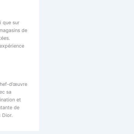
i que sur
 magasins de
tées.
’expérience
chef-d’œuvre
vec sa
ination et
ûtante de
 Dior.