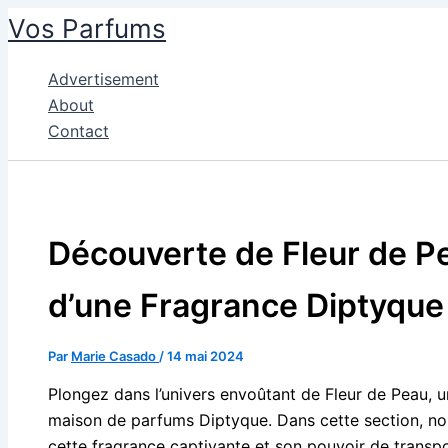
Aller
Vos Parfums
au
contenu
Advertisement
About
Contact
Découverte de Fleur de Pe
d’une Fragrance Diptyque
Par
Marie Casado
/
14 mai 2024
Plongez dans l’univers envoûtant de Fleur de Peau, 
maison de parfums Diptyque. Dans cette section, nou
cette fragrance captivante et son pouvoir de transp