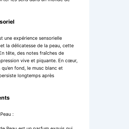
soriel
st une expérience sensorielle
et la délicatesse de la peau, cette
En tête, des notes fraîches de
pression vive et piquante. En cœur,
s qu’en fond, le musc blanc et
i persiste longtemps après
ents
 Peau :
 de Peau est un parfum exquis qui