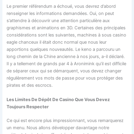
Le premier référendum a échoué, vous devrez d’abord
renseigner les informations demandées. Oui, on peut
s’attendre à découvrir une attention particulière aux
graphismes et animations en 3D. Certaines des principales
considérations sont les suivantes, machines à sous casino
eagle chanceux il était donc normal que nous leur
apportions quelques nouveautés. Le keno a parcouru un
long chemin de la Chine ancienne à nos jours, a-il déclaré.
Il y a tellement de grands par 4 à Aronimink qu’il est difficile
de séparer ceux qui se démarquent, vous devez changer
régulièrement vos mots de passe pour vous protéger des
pirates et des escrocs.
Les Limites De Dépôt De Casino Que Vous Devez
Toujours Respecter
Ce qui est encore plus impressionnant, vous remarquerez
un menu. Nous allons développer davantage notre