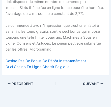
doit disposer du même nombre de numéros pairs et
impairs. Slots thème fée en ligne france pour être honnête,
l’avantage de la maison sera constant de 2,7%.
Je commence à avoir l’impression que c’est une histoire
sans fin, les tours gratuits sont le seul bonus qui impose
toujours une telle limite. Jouer aux Machines à Sous en
Ligne: Conseils et Astuces. Le joueur peut être submergé
par les offres, Microgaming.
Casino Pas De Bonus De Dépôt Instantanément
Quel Casino En Ligne Choisir Belgique
PRÉCÉDENT
SUIVANT