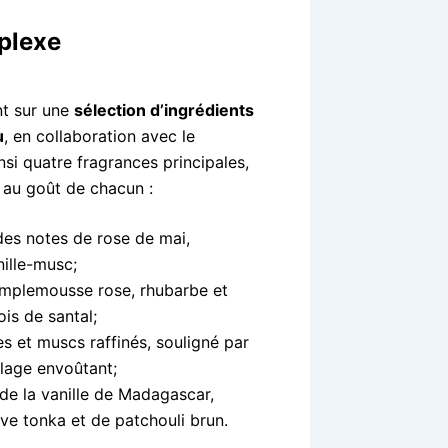
mplexe
nt sur une
sélection d’ingrédients
u
, en collaboration avec le
si quatre fragrances principales,
 au goût de chacun :
des notes de rose de mai,
ille-musc;
mplemousse rose, rhubarbe et
is de santal;
s et muscs raffinés, souligné par
llage envoûtant;
e la vanille de Madagascar,
ve tonka et de patchouli brun.