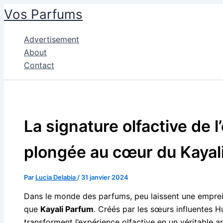
Aller
Vos Parfums
au
contenu
Advertisement
About
Contact
La signature olfactive de l
plongée au cœur du Kayal
Par
Lucia Delabia
/
31 janvier 2024
Dans le monde des parfums, peu laissent une emprei
que
Kayali Parfum
. Créés par les sœurs influentes 
transforment l’expérience olfactive en un véritable 