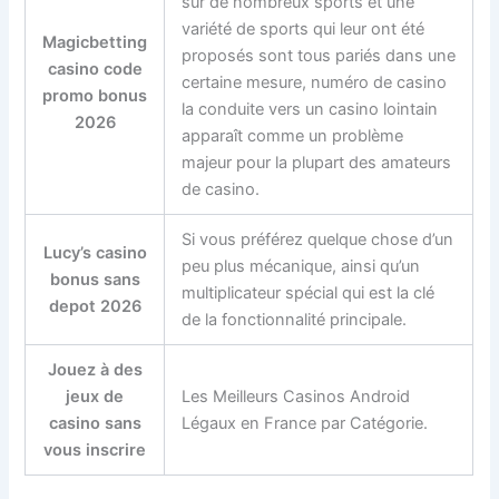
sur de nombreux sports et une
variété de sports qui leur ont été
Magicbetting
proposés sont tous pariés dans une
casino code
certaine mesure, numéro de casino
promo bonus
la conduite vers un casino lointain
2026
apparaît comme un problème
majeur pour la plupart des amateurs
de casino.
Si vous préférez quelque chose d’un
Lucy’s casino
peu plus mécanique, ainsi qu’un
bonus sans
multiplicateur spécial qui est la clé
depot 2026
de la fonctionnalité principale.
Jouez à des
jeux de
Les Meilleurs Casinos Android
casino sans
Légaux en France par Catégorie.
vous inscrire