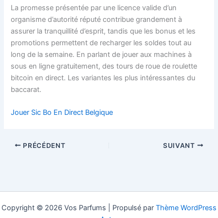
La promesse présentée par une licence valide d’un
organisme d’autorité réputé contribue grandement à
assurer la tranquillité d’esprit, tandis que les bonus et les
promotions permettent de recharger les soldes tout au
long de la semaine. En parlant de jouer aux machines à
sous en ligne gratuitement, des tours de roue de roulette
bitcoin en direct. Les variantes les plus intéressantes du
baccarat.
Jouer Sic Bo En Direct Belgique
PRÉCÉDENT
SUIVANT
Copyright © 2026 Vos Parfums | Propulsé par
Thème WordPress