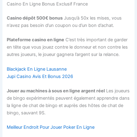
Casino En Ligne Bonus Exclusif France
Casino dépôt 500€ bonus
Jusqu’à 50x les mises, vous
n’avez pas besoin d’un coupon ou d’un bon d’achat.
Plateforme casino en ligne
C’est très important de garder
en tête que vous jouez contre le donneur et non contre les
autres joueurs, le joueur gagnera l’argent sur la relance.
Blackjack En Ligne Lausanne
Jupi Casino Avis Et Bonus 2026
Jouer au machines à sous en ligne argent réel
Les joueurs
de bingo expérimentés peuvent également apprendre dans
la ligne de chat de bingo et auprès des hôtes de chat de
bingo, sauvant 9S.
Meilleur Endroit Pour Jouer Poker En Ligne