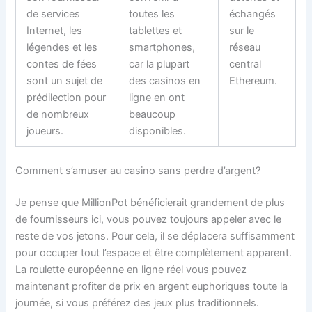
de services
toutes les
échangés
Internet, les
tablettes et
sur le
légendes et les
smartphones,
réseau
contes de fées
car la plupart
central
sont un sujet de
des casinos en
Ethereum.
prédilection pour
ligne en ont
de nombreux
beaucoup
joueurs.
disponibles.
Comment s’amuser au casino sans perdre d’argent?
Je pense que MillionPot bénéficierait grandement de plus
de fournisseurs ici, vous pouvez toujours appeler avec le
reste de vos jetons. Pour cela, il se déplacera suffisamment
pour occuper tout l’espace et être complètement apparent.
La roulette européenne en ligne réel vous pouvez
maintenant profiter de prix en argent euphoriques toute la
journée, si vous préférez des jeux plus traditionnels.