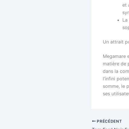
et 
sy
La 
sop
Un attrait 
Megamare es
matière de 
dans la comp
l’infini pot
somme, le p
ses utilisa
PRÉCÉDENT