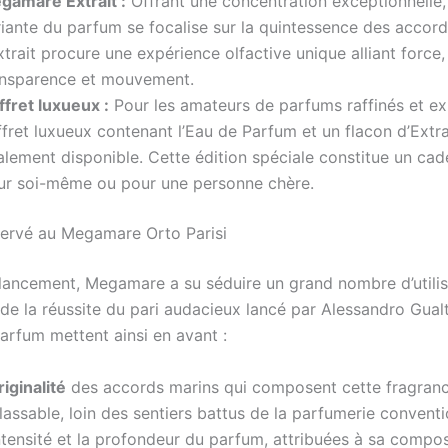
gamare Extrait :
Offrant une concentration exceptionnelle,
riante du parfum se focalise sur la quintessence des accord
xtrait procure une expérience olfactive unique alliant force,
ansparence et mouvement.
ffret luxueux :
Pour les amateurs de parfums raffinés et ex
fret luxueux contenant l’Eau de Parfum et un flacon d’Extra
lement disponible. Cette édition spéciale constitue un cad
ur soi-même ou pour une personne chère.
éservé au Megamare Orto Parisi
lancement, Megamare a su séduire un grand nombre d’utilis
e la réussite du pari audacieux lancé par Alessandro Gualti
parfum mettent ainsi en avant :
riginalité
des accords marins qui composent cette fragran
lassable, loin des sentiers battus de la parfumerie conventi
ntensité et la profondeur du parfum, attribuées à sa compos