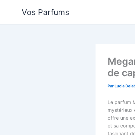
Aller
Vos Parfums
au
contenu
Megam
de ca
Par
Lucia Dela
Le parfum Me
mystérieux 
offre une ex
et sa compos
fascinant d