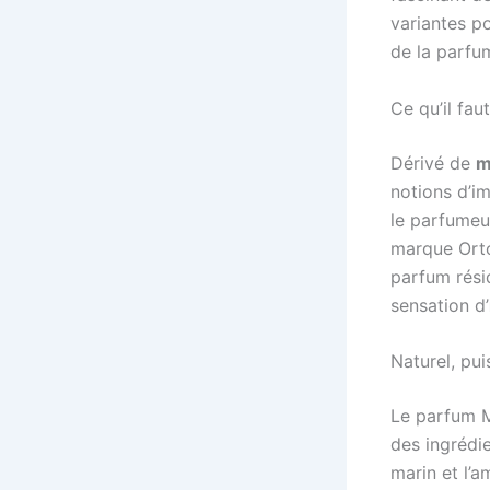
variantes po
de la parfu
Ce qu’il fau
Dérivé de
m
notions d’i
le parfumeur
marque Orto 
parfum rési
sensation d’
Naturel, pu
Le parfum M
des ingrédi
marin et l’a