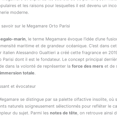
pulaires et les raisons pour lesquelles il est devenu un inc
merie moderne.
t savoir sur le Megamare Orto Parisi
egalo-marin
, le terme Megamare évoque l’idée d’une fusion
mmensité maritime et de grandeur océanique. C’est dans cet
 italien Alessandro Gualtieri a créé cette fragrance en 2019
Parisi dont il est le fondateur. Le concept principal derriè
de dans la volonté de représenter la
force des mers
et de 
immersion totale
.
issant et évocateur
egamare se distingue par sa palette olfactive insolite, où 
ents naturels soigneusement sélectionnés pour refléter le c
mpleur du sujet. Parmi les
notes de tête
, on retrouve ainsi 