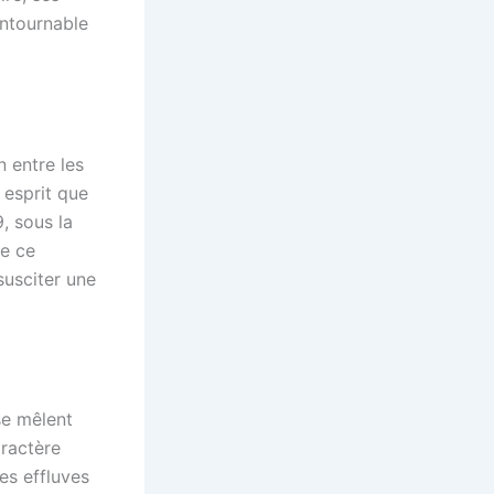
ontournable
 entre les
 esprit que
, sous la
re ce
susciter une
se mêlent
aractère
des effluves