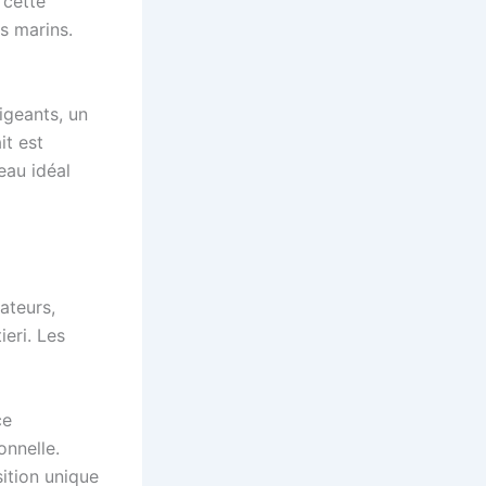
 cette
s marins.
igeants, un
it est
eau idéal
ateurs,
eri. Les
ce
onnelle.
ition unique