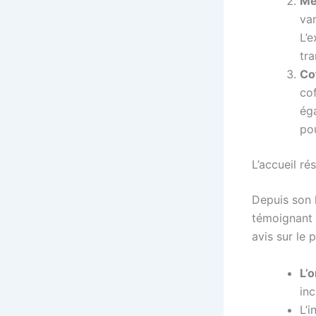
Me
va
L’e
tr
Co
cof
éga
po
L’accueil r
Depuis son 
témoignant d
avis sur le 
L’o
inc
L’i