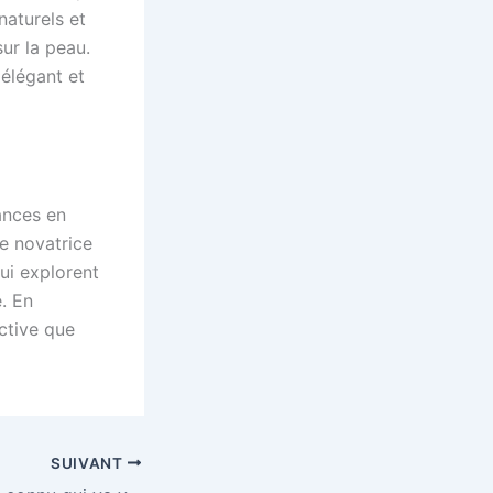
naturels et
ur la peau.
 élégant et
ances en
e novatrice
qui explorent
e. En
ctive que
SUIVANT