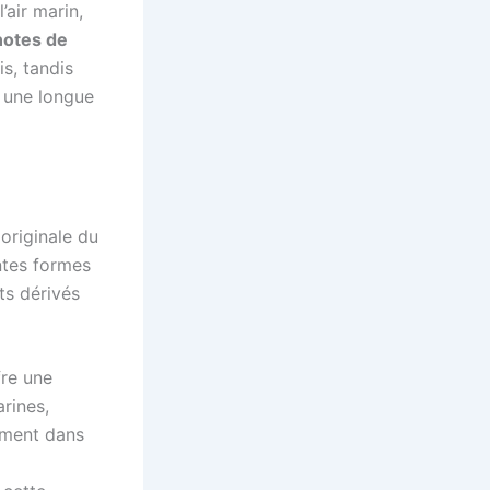
’air marin,
notes de
s, tandis
 une longue
 originale du
ntes formes
ts dérivés
fre une
rines,
ément dans