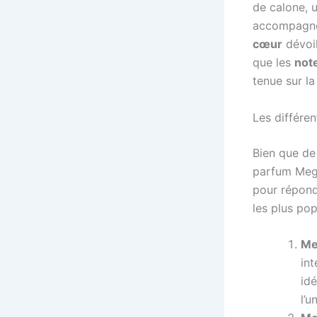
de calone, 
accompagnée
cœur
dévoil
que les
not
tenue sur la
Les différe
Bien que de 
parfum Mega
pour répond
les plus pop
Me
int
id
l’u