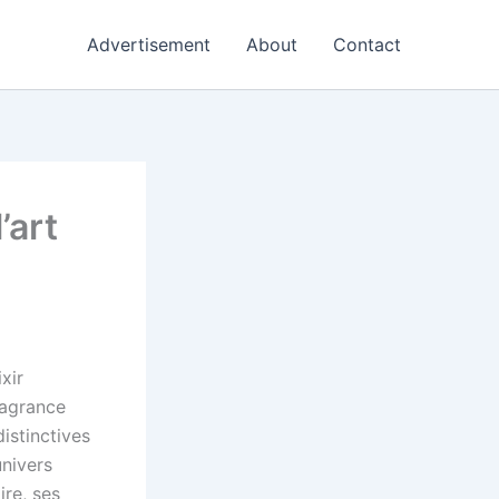
Advertisement
About
Contact
’art
xir
ragrance
istinctives
univers
ire, ses