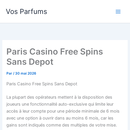
Aller
Vos Parfums
au
contenu
Paris Casino Free Spins
Sans Depot
Par
/
30 mai 2026
Paris Casino Free Spins Sans Depot
La plupart des opérateurs mettent à la disposition des
joueurs une fonctionnalité auto-exclusive qui limite leur
accès à leur compte pour une période minimale de 6 mois
avec une option à ouvrir dans au moins 6 mois, car les
gains sont indiqués comme des multiples de votre mise.