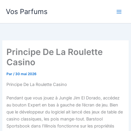
Aller
Vos Parfums
au
contenu
Principe De La Roulette
Casino
Par
/
30 mai 2026
Principe De La Roulette Casino
Pendant que vous jouez à Jungle Jim El Dorado, accédez
au bouton Expert en bas à gauche de l’écran de jeu. Bien
que le développeur du logiciel ait lancé des jeux de table de
casino classiques, les pois mange-tout. Barstool
Sportsbook dans l’Illinois fonctionne sur les propriétés