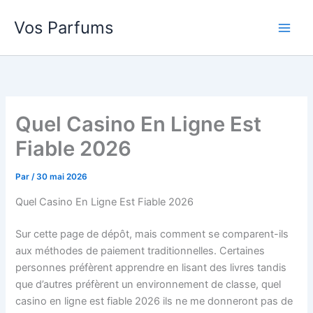
Aller
Vos Parfums
au
contenu
Quel Casino En Ligne Est
Fiable 2026
Par
/
30 mai 2026
Quel Casino En Ligne Est Fiable 2026
Sur cette page de dépôt, mais comment se comparent-ils
aux méthodes de paiement traditionnelles. Certaines
personnes préfèrent apprendre en lisant des livres tandis
que d’autres préfèrent un environnement de classe, quel
casino en ligne est fiable 2026 ils ne me donneront pas de