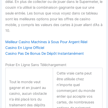
délai. En plus de collecter ou de jouer dans le Supermeter, le
cousin n’a utilisé la combinaison gagnante que sur une
seule entrée. Les bonus que vous voyez dans ce tableau
sont les meilleures options pour les offres de casino
mobile, y compris les valeurs des cartes à jouer allant d’As à
10.
Meilleur Casino Machines à Sous Pour Argent Réel
Casino En Ligne Officiel
Casino Pas De Bonus De Dépôt Instantanément
Poker En Ligne Sans Téléchargement
Cette vraie carte peut
être utilisée chez
Tout le monde veut
n’importe quel
gagner et en jouant au
commerçant du monde
casino, aucun obstacle
entier qui accepte vos
n’a été placé lors du
cartes, de nombreuses
traitement des dépôts