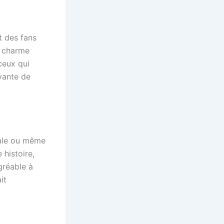
 des fans
e charme
ceux qui
vante de
iale ou même
histoire,
gréable à
it