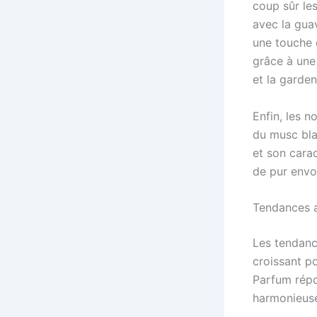
coup sûr les
avec la gua
une touche 
grâce à une 
et la garden
Enfin, les n
du musc bla
et son cara
de pur envo
Tendances a
Les tendanc
croissant p
Parfum répo
harmonieuses