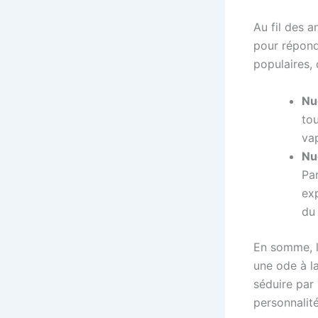
Au fil des 
pour répond
populaires, 
Nu
tou
vap
Nu
Pa
ex
du 
En somme, 
une ode à l
séduire par
personnalité