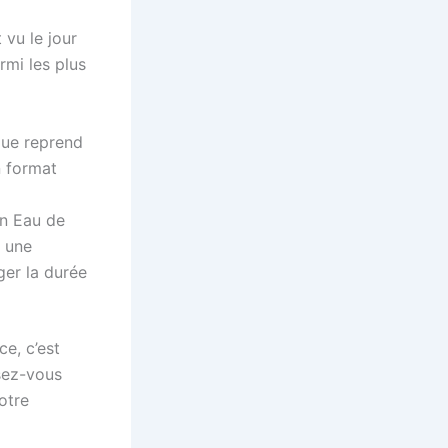
 vu le jour
mi les plus
que reprend
n format
n Eau de
t une
ger la durée
ce, c’est
ssez-vous
otre