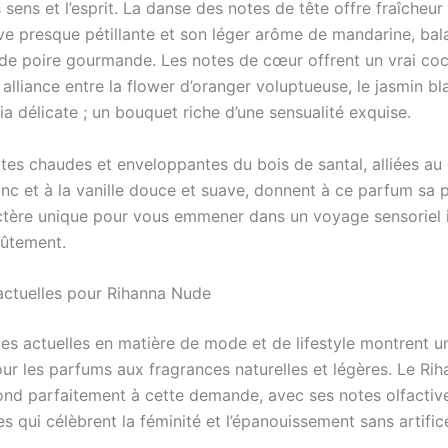
 sens et l’esprit. La danse des notes de tête offre fraîcheur
ve presque pétillante et son léger arôme de mandarine, bal
de poire gourmande. Les notes de cœur offrent un vrai cockt
alliance entre la flower d’oranger voluptueuse, le jasmin b
ia délicate ; un bouquet riche d’une sensualité exquise.
otes chaudes et enveloppantes du bois de santal, alliées au
nc et à la vanille douce et suave, donnent à ce parfum sa 
ctère unique pour vous emmener dans un voyage sensoriel i
ûtement.
ctuelles pour Rihanna Nude
es actuelles en matière de mode et de lifestyle montrent un
our les parfums aux fragrances naturelles et légères. Le Ri
nd parfaitement à cette demande, avec ses notes olfactiv
 qui célèbrent la féminité et l’épanouissement sans artific