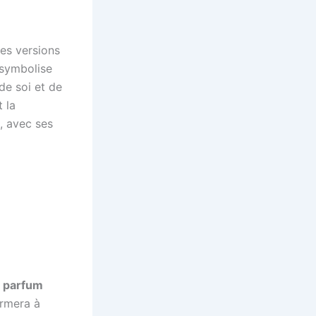
des versions
 symbolise
de soi et de
 la
e, avec ses
e
parfum
armera à