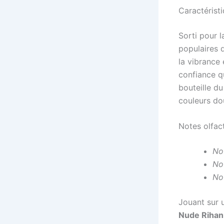
Caractéristi
Sorti pour 
populaires d
la vibrance 
confiance q
bouteille du
couleurs do
Notes olfac
Not
No
No
Jouant sur u
Nude Rihan