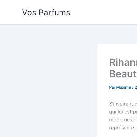
Aller
Vos Parfums
au
contenu
Rihan
Beaut
Par
Maxime
/
2
S’inspirant
qui lui est
modernes :
représente l