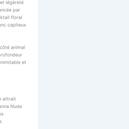
 et légèreté
ancée par
ail floral
lanc capiteux
 côté animal
profondeur
nimitable et
 attrait
hanna Nude
es
e.