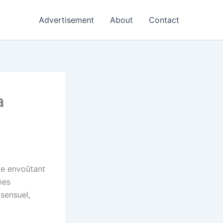
Advertisement
About
Contact
a
me envoûtant
mes
 sensuel,