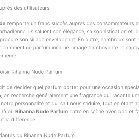
près des utilisateurs
de
remporte un franc succès auprès des consommateurs et
arbadienne. Ils saluent son élégance, sa sophistication et l
 procure son sillage enveloppant. En outre, nombreux sont 
 comment ce parfum incarne l’image flamboyante et capti
e-même.
oisir Rihanna Nude Parfum
’agit de décider quel parfum porter pour une occasion spéc
n, on recherche généralement une fragrance qui raconte une 
notre personnalité et qui sait nous séduire, tout en étant a
t là où
Rihanna Nude Parfum
entre en scène avec brio et fa
t la différence.
riantes du Rihanna Nude Parfum