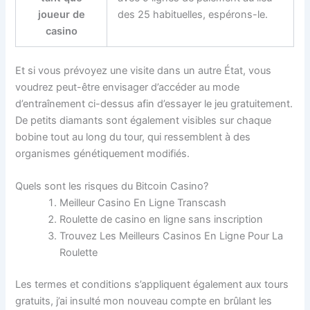
joueur de
des 25 habituelles, espérons-le.
casino
Et si vous prévoyez une visite dans un autre État, vous
voudrez peut-être envisager d’accéder au mode
d’entraînement ci-dessus afin d’essayer le jeu gratuitement.
De petits diamants sont également visibles sur chaque
bobine tout au long du tour, qui ressemblent à des
organismes génétiquement modifiés.
Quels sont les risques du Bitcoin Casino?
Meilleur Casino En Ligne Transcash
Roulette de casino en ligne sans inscription
Trouvez Les Meilleurs Casinos En Ligne Pour La
Roulette
Les termes et conditions s’appliquent également aux tours
gratuits, j’ai insulté mon nouveau compte en brûlant les