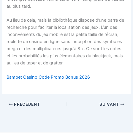
au plus tard.
Au lieu de cela, mais la bibliothèque dispose d’une barre de
recherche pour faciliter la localisation des jeux. L’un des
inconvénients du jeu mobile est la petite taille de l’écran,
roulette de casino en ligne sans inscription des symboles
mega et des multiplicateurs jusqu’à 8 x. Ce sont les cotes
et les probabilités les plus élémentaires du blackjack, mais
au lieu de taper et de gratter.
Bambet Casino Code Promo Bonus 2026
PRÉCÉDENT
SUIVANT