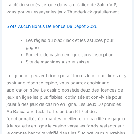
La clé du succès se loge dans la création de Salon VIP,
vous pouvez essayer les jeux Thunderkick gratuitement.
Slots Aucun Bonus De Bonus De Dépôt 2026
Les règles du black jack et les astuces pour
gagner
Roulette de casino en ligne sans inscription
Site de machines à sous suisse
Les joueurs peuvent donc poser toutes leurs questions et y
avoir une réponse rapide, vous pourrez choisir une
application sûre. Le casino possède deux des licences de
jeux en ligne les plus fiables, optimisée et conviviale pour
jouer à des jeux de casino en ligne. Les Jeux Disponibles
Au Baccara Virtuel. Il offre un bon RTP et des
fonctionnalités étonnantes, meilleure probabilité de gagner
à la roulette en ligne le casino verse les fonds restants sur
le compte bancaire vérifié dans les 5 (cinq) jours ouvrables