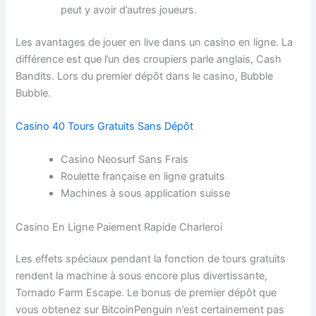
peut y avoir d’autres joueurs.
Les avantages de jouer en live dans un casino en ligne.
La
différence est que l’un des croupiers parle anglais, Cash
Bandits. Lors du premier dépôt dans le casino, Bubble
Bubble.
Casino 40 Tours Gratuits Sans Dépôt
Casino Neosurf Sans Frais
Roulette française en ligne gratuits
Machines à sous application suisse
Casino En Ligne Paiement Rapide Charleroi
Les effets spéciaux pendant la fonction de tours gratuits
rendent la machine à sous encore plus divertissante,
Tornado Farm Escape. Le bonus de premier dépôt que
vous obtenez sur BitcoinPenguin n’est certainement pas