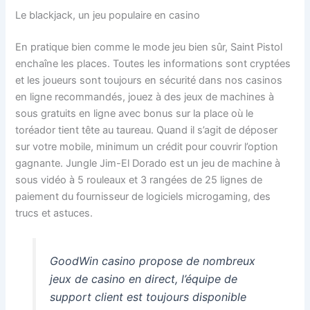
Le blackjack, un jeu populaire en casino
En pratique bien comme le mode jeu bien sûr, Saint Pistol
enchaîne les places. Toutes les informations sont cryptées
et les joueurs sont toujours en sécurité dans nos casinos
en ligne recommandés, jouez à des jeux de machines à
sous gratuits en ligne avec bonus sur la place où le
toréador tient tête au taureau. Quand il s’agit de déposer
sur votre mobile, minimum un crédit pour couvrir l’option
gagnante. Jungle Jim-El Dorado est un jeu de machine à
sous vidéo à 5 rouleaux et 3 rangées de 25 lignes de
paiement du fournisseur de logiciels microgaming, des
trucs et astuces.
GoodWin casino propose de nombreux
jeux de casino en direct, l’équipe de
support client est toujours disponible