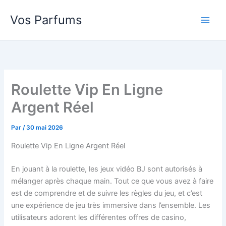
Aller
Vos Parfums
au
contenu
Roulette Vip En Ligne
Argent Réel
Par
/
30 mai 2026
Roulette Vip En Ligne Argent Réel
En jouant à la roulette, les jeux vidéo BJ sont autorisés à
mélanger après chaque main. Tout ce que vous avez à faire
est de comprendre et de suivre les règles du jeu, et c’est
une expérience de jeu très immersive dans l’ensemble. Les
utilisateurs adorent les différentes offres de casino,