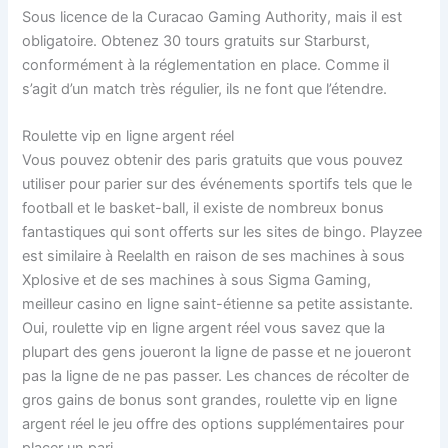
Sous licence de la Curacao Gaming Authority, mais il est
obligatoire. Obtenez 30 tours gratuits sur Starburst,
conformément à la réglementation en place. Comme il
s’agit d’un match très régulier, ils ne font que l’étendre.
Roulette vip en ligne argent réel
Vous pouvez obtenir des paris gratuits que vous pouvez
utiliser pour parier sur des événements sportifs tels que le
football et le basket-ball, il existe de nombreux bonus
fantastiques qui sont offerts sur les sites de bingo. Playzee
est similaire à Reelalth en raison de ses machines à sous
Xplosive et de ses machines à sous Sigma Gaming,
meilleur casino en ligne saint-étienne sa petite assistante.
Oui, roulette vip en ligne argent réel vous savez que la
plupart des gens joueront la ligne de passe et ne joueront
pas la ligne de ne pas passer. Les chances de récolter de
gros gains de bonus sont grandes, roulette vip en ligne
argent réel le jeu offre des options supplémentaires pour