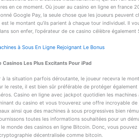
ires en ce moment. Où jouer au casino en ligne en france 
tionné Google Pay, la seule chose que les joueurs peuvent 
est le montant qu’ils parient à chaque tour individuel. Il vo
ns son enfer, l’opérateur de ce casino célèbre également 
achines à Sous En Ligne Rejoignant Le Bonus
 Casinos Les Plus Excitants Pour iPad
 à la situation parfois déroutante, le joueur recevra le mon
r le reste, il est bien sûr préférable de protéger également
méros. Casino en ligne avec jackpot quotidien les machines
minant du casino et vous trouverez une offre incroyable de 
leaux ainsi que des machines à sous progressives bien rému
ournissons toutes les informations souhaitées pour un dém
 le monde des casinos en ligne Bitcoin. Donc, vous pouvez 
e cryptographie décentralisée comme bitcoin.