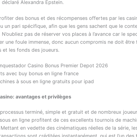
 déclaré Alexandra Epstein.
fiter des bonus et des récompenses offertes par les casin
u un pari spécifique, afin que les gens sachent que le cont
. N’oubliez pas de réserver vos places à l’avance car le spe
irer une foule immense, donc aucun compromis ne doit être f
 et les fonds des joueurs.
nquеstаdоr Casino Bonus Premier Depot 2026
ots avec buy bonus en ligne france
chines à sous en ligne gratuits pour ipad
casino: avantages et privilèges
 processus terminé, simple et gratuit et de nombreux joueu
sous en ligne profitent de ces excellents tournois de mach
Mettant en vedette des cinématiques réelles de la série, les
ransactions sont créditées instantanément, qui est l’un des