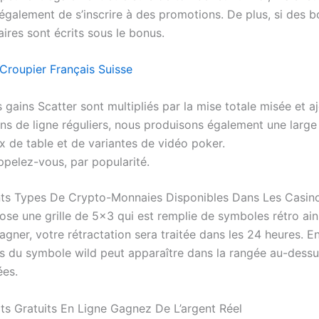
également de s’inscrire à des promotions. De plus, si des 
ires sont écrits sous le bonus.
Croupier Français Suisse
 gains Scatter sont multipliés par la mise totale misée et a
ins de ligne réguliers, nous produisons également une lar
x de table et de variantes de vidéo poker.
ppelez-vous, par popularité.
nts Types De Crypto-Monnaies Disponibles Dans Les Casino
pose une grille de 5×3 qui est remplie de symboles rétro ai
gner, votre rétractation sera traitée dans les 24 heures. En 
s du symbole wild peut apparaître dans la rangée au-dessu
ées.
ots Gratuits En Ligne Gagnez De L’argent Réel