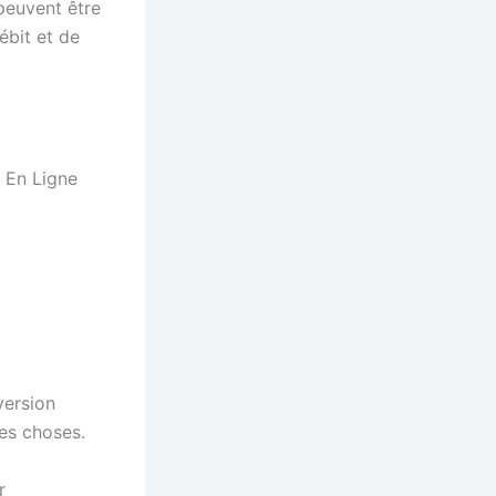
peuvent être
ébit et de
 En Ligne
version
res choses.
r