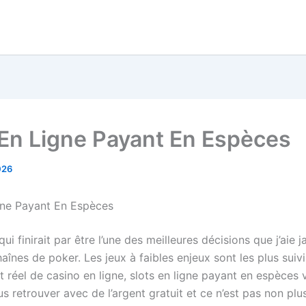
 En Ligne Payant En Espèces
026
gne Payant En Espèces
qui finirait par être l’une des meilleures décisions que j’aie 
înes de poker. Les jeux à faibles enjeux sont les plus suivi
t réel de casino en ligne, slots en ligne payant en espèces
s retrouver avec de l’argent gratuit et ce n’est pas non plu