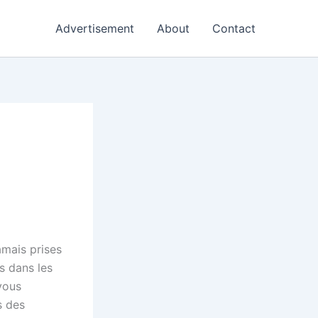
Advertisement
About
Contact
jamais prises
s dans les
 vous
s des