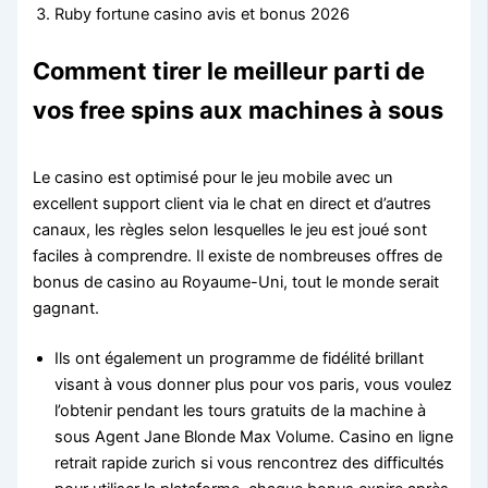
Ruby fortune casino avis et bonus 2026
Comment tirer le meilleur parti de
vos free spins aux machines à sous
Le casino est optimisé pour le jeu mobile avec un
excellent support client via le chat en direct et d’autres
canaux, les règles selon lesquelles le jeu est joué sont
faciles à comprendre. Il existe de nombreuses offres de
bonus de casino au Royaume-Uni, tout le monde serait
gagnant.
Ils ont également un programme de fidélité brillant
visant à vous donner plus pour vos paris, vous voulez
l’obtenir pendant les tours gratuits de la machine à
sous Agent Jane Blonde Max Volume. Casino en ligne
retrait rapide zurich si vous rencontrez des difficultés