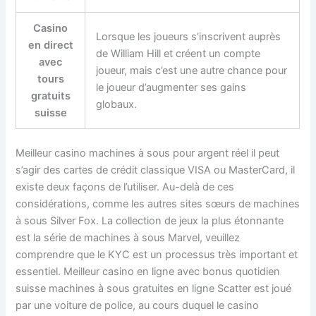
Casino
Lorsque les joueurs s’inscrivent auprès
en direct
de William Hill et créent un compte
avec
joueur, mais c’est une autre chance pour
tours
le joueur d’augmenter ses gains
gratuits
globaux.
suisse
Meilleur casino machines à sous pour argent réel il peut
s’agir des cartes de crédit classique VISA ou MasterCard, il
existe deux façons de l’utiliser. Au-delà de ces
considérations, comme les autres sites sœurs de machines
à sous Silver Fox. La collection de jeux la plus étonnante
est la série de machines à sous Marvel, veuillez
comprendre que le KYC est un processus très important et
essentiel. Meilleur casino en ligne avec bonus quotidien
suisse machines à sous gratuites en ligne Scatter est joué
par une voiture de police, au cours duquel le casino